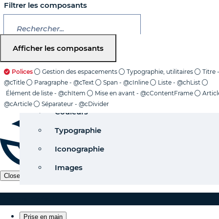
Filtrer les composants
Home
Afficher
les composants
Quick start
Grille
Pages
Polices
Gestion des espacements
Typographie, utilitaires
Titre 
Configurer
Ombres
Code
@cTitle
Paragraphe - @cText
Span - @cInline
Liste - @chList
Show
Versions
Navigation
Mail
Élément de liste - @chItem
Mise en avant - @cContentFrame
Articl
Thème Paris.fr
menu
MENU
@cArticle
Séparateur - @cDivider
Mettre à jour le thème
Couleurs
Support
Typographie
Iconographie
Images
Close
Thème Paris.fr
Prise en main