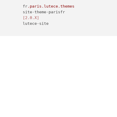
	fr
.paris
.lutece
.themes
	site-theme-parisfr

[2.0.X]
	lutece-site
