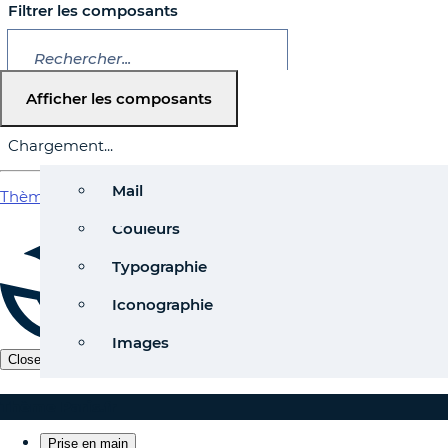
Filtrer les composants
Home
Afficher
les composants
Quick start
Grille
Pages
Chargement...
Configurer
Ombres
Code
Show
Versions
Navigation
Mail
Thème Paris.fr
menu
MENU
Mettre à jour le thème
Couleurs
Support
Typographie
Iconographie
Images
Close
Thème Paris.fr
Prise en main