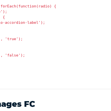
forEach(function(radio) {

');

 {

o-accordion-label');

, 'true');

, 'false');

mages FC