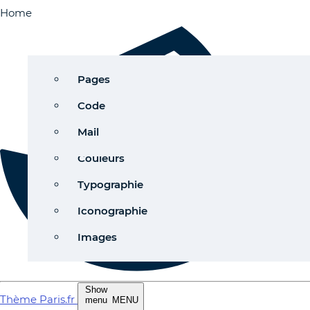
Home
Quick start
Grille
Pages
Configurer
Ombres
Code
Versions
Navigation
Mail
Mettre à jour le thème
Couleurs
Support
Typographie
Iconographie
Images
Show
Thème Paris.fr
menu
MENU