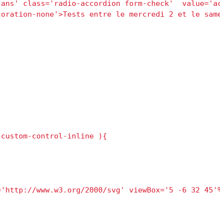
ans' class='radio-accordion form-check'  value='ac
oration-none'>Tests entre le mercredi 2 et le same
custom-control-inline ){ 

'http://www.w3.org/2000/svg' viewBox='5 -6 32 45'%