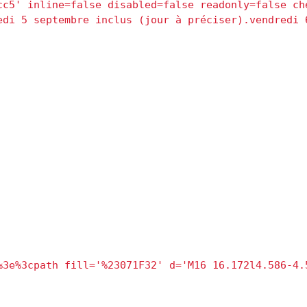
c5' inline=false disabled=false readonly=false che
di 5 septembre inclus (jour à préciser).vendredi 6
3e%3cpath fill='%23071F32' d='M16 16.172l4.586-4.5