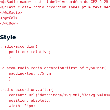
<@cRadio name='test' label='Accordéon du CE2 à 25 
<@cText class='radio-accordion-label pt-m text-dec
</@cRadio>

</@cCol>

Style
.radio-accordion{ 

    position: relative;

    } 

.custom-radio.radio-accordion:first-of-type:not( .
    padding-top: .75rem

    } 

.radio-accordion::after{ 

    content: url("data:image/svg+xml,%3csvg xmlns=
    position: absolute;

    width: 24px;
