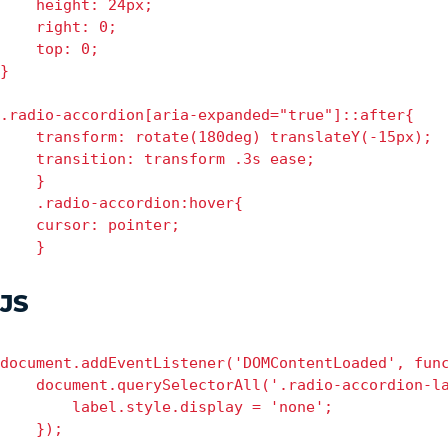
    height: 24px;

    right: 0;

    top: 0;

} 

.radio-accordion[aria-expanded="true"]::after{ 

    transform: rotate(180deg) translateY(-15px);

    transition: transform .3s ease;

    } 

    .radio-accordion:hover{ 

    cursor: pointer;

JS
document.addEventListener('DOMContentLoaded', func
    document.querySelectorAll('.radio-accordion-la
        label.style.display = 'none';

    });
